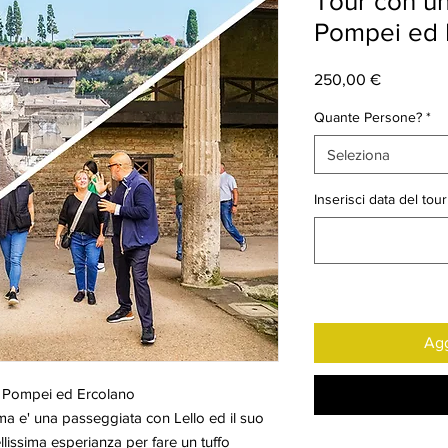
Tour con u
Pompei ed 
Prezzo
250,00 €
Quante Persone?
*
Seleziona
Inserisci data del tou
Agg
 Pompei ed Ercolano
 ma e' una passeggiata con Lello ed il suo
lissima esperianza per fare un tuffo