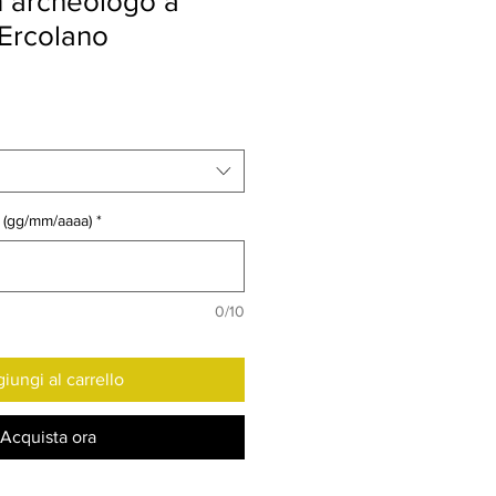
n archeologo a
Ercolano
r (gg/mm/aaaa)
*
0/10
iungi al carrello
Acquista ora